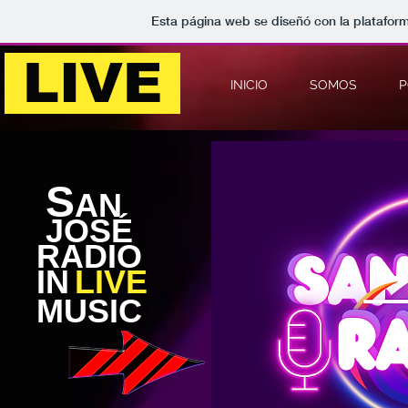
Esta página web se diseñó con la platafor
LIVE
INICIO
SOMOS
P
S
AN
JOSÉ
RADIO
I
N
LIVE
MUSIC